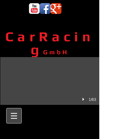
CarRacin
g
GmbH
1/63